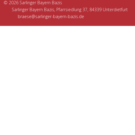
© 2026 Sarlinger Bayern Bazis
Sarlinger Bayern Bazis, Pfarrsiedlung 37, 84339 Unterdietfurt
braese@sarlinger-bayern-bazis.de