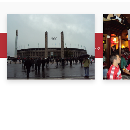
Sarlinger Bayern Bazis, Pfarrsiedlung 37, 84339 Unterdietfurt