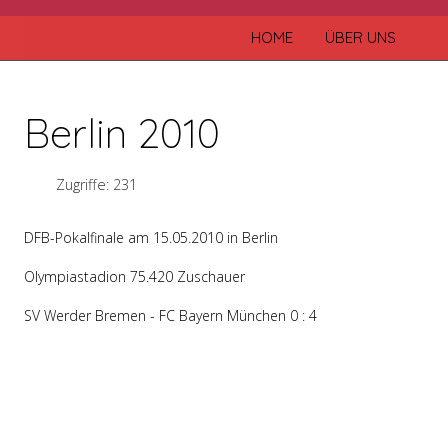
HOME
ÜBER UNS
Berlin 2010
Zugriffe: 231
DFB-Pokalfinale am 15.05.2010 in Berlin
Olympiastadion 75.420 Zuschauer
SV Werder Bremen - FC Bayern München 0 : 4
Vorheriger Beitrag: Empfang in der Staatskanzlei München 2010
Zurück