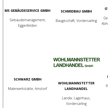
O
MS GEBÄUDESERVICE GMBH
SCHMIDBAU GMBH
Ge
Gebäudemanagement,
Baugeschäft, Vordersarling
Abh
Eggenfelden
SCHWARZ GMBH
WOHLMANNSTETTER
F
Malerwerkstätte, Arnstorf
LANDHANDEL
Landw. Lagerhaus,
Vordersarling