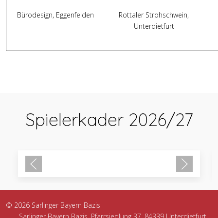
Bürodesign, Eggenfelden
Rottaler Strohschwein,
Unterdietfurt
Vorheriger Beitrag: INFORMATIONEN
Nächster Beit
Zurück
Weiter
Spielerkader 2026/27
© 2026 Sarlinger Bayern Bazis
Sarlinger Bayern Bazis, Pfarrsiedlung 37, 84339 Unterdietfurt