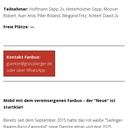
Teilnehmer:
Hoffmann Sepp 2x, Hinterholzner Sepp, Mooser
Robert, Auer Andi, Piller Roland, Weigand Fritz, Achtert David 2x
Freie Plätze: —
Kontakt Fanbus:
guenter@grossberger.de
oder über WhatsApp
Mobil mit dem vereinseigenen Fanbus - der "Neue" ist
startklar!
Bereits seit dem September 2015 hatte das rot-weiße "Sarlinger-
Bayern-Bazis-Fanmobil" seine Dienste getan und ging 2025