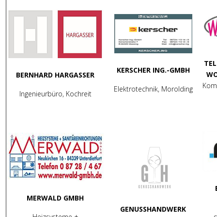
TE
KERSCHER ING.-GMBH
WO
BERNHARD HARGASSER
Kom
Elektrotechnik, Morolding
Ingenieurbüro, Kochreit
MERWALD GMBH
GENUSSHANDWERK
Heizsysteme +