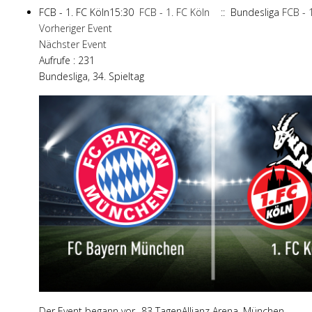
FCB - 1. FC Köln15:30
FCB - 1. FC Köln
:: Bundesliga
FCB - 
Vorheriger Event
Nächster Event
Aufrufe
: 231
Bundesliga, 34. Spieltag
Der Event begann vor -83 TagenAllianz Arena, München